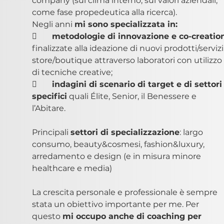
company (sul clima interno, sui valori aziendali, 
come fase propedeutica alla ricerca).
Negli anni 
mi sono specializzata in:
	
metodologie di innovazione e co-creatio
finalizzate alla ideazione di nuovi prodotti/servizi,
store/boutique attraverso laboratori con utilizzo 
di tecniche creative; 
	
indagini di scenario di target e di settori
specifici
 quali Élite, Senior, il Benessere e 
l’Abitare.
Principali 
settori di specializzazione
: largo 
consumo, beauty&cosmesi, fashion&luxury, 
arredamento e design (e in misura minore 
healthcare e media)
La crescita personale e professionale è sempre 
stata un obiettivo importante per me. Per 
questo 
mi occupo anche di coaching per 