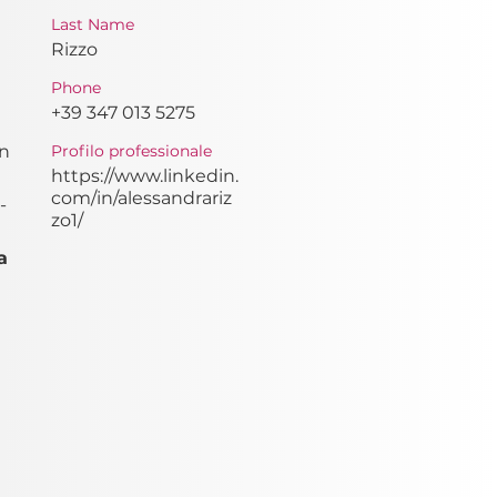
Last Name
Rizzo
Phone
+39 347 013 5275
n 
Profilo professionale
https://www.linkedin.
 
com/in/alessandrariz
-
zo1/
a 
 