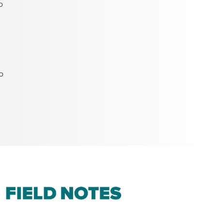
o 
 
o 