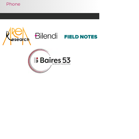
Phone
OUR VALUES
SHARING
COLLABORATION
NETWORKING
contact us