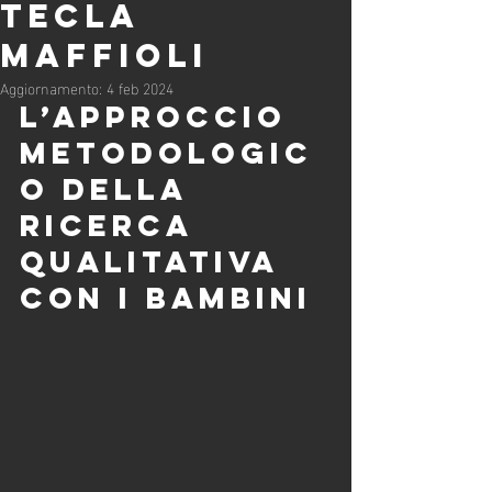
Tecla
Maffioli
Aggiornamento:
4 feb 2024
L’approccio 
metodologic
o della 
ricerca 
qualitativa 
con i bambini