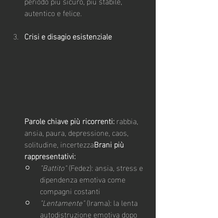
periodo più sicuro, più stabile, 
autentico e felice.
Crisi e disagio esistenziale
Parole chiave più ricorrenti:
 rabbia, 
ansia, paura, depressione, caos, 
solitudine, incertezza
Brani più 
rappresentativi:
"Battito"
 (Fedez): ansia, stress e 
dipendenza emotiva come 
compagni costanti
"Lentamente"
 (Irama): la lenta 
autodistruzione emotiva dopo 