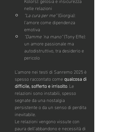
Kolors): gelosia e insicurezza 
nelle relazioni
“La cura per me”
 (Giorgia): 
l’amore come dipendenza 
emotiva
“Damme ‘na mano”
 (Tony Effe): 
un amore passionale ma 
autodistruttivo, tra desiderio e 
pericolo
L’amore nei testi di Sanremo 2025 è 
spesso raccontato come 
qualcosa di 
difficile, sofferto e irrisolto
. Le 
relazioni sono instabili, spesso 
segnate da una nostalgia 
persistente o da un senso di perdita 
inevitabile.
Le relazioni vengono vissute con 
paura dell’abbandono e necessità di 