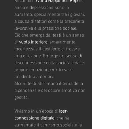
ansia e depressione sono in 
aumento, specialmente tra i giovani, 
a causa di fattori come la precarietà 
lavorativa e la pressione sociale.
Ciò che emerge dai testi è un senso 
di 
vuoto interiore
, smarrimento, 
incertezza e il desiderio di trovare 
una direzione. Emerge un senso di 
disconnessione dalla società e dalle 
proprie emozioni per ritrovare 
un’identità autentica.
Alcuni testi affrontano il tema della 
dipendenza e del dolore emotivo non 
gestito.
Viviamo in un'epoca di 
iper-
connessione digitale
, che ha 
aumentato il confronto sociale e la 