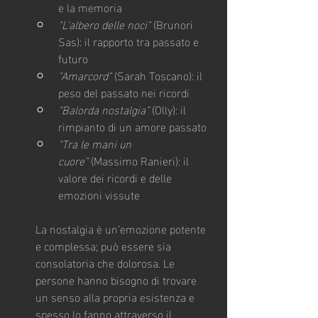
e la memoria
"L’albero delle noci"
 (Brunori 
Sas): il rapporto tra passato e 
futuro
"Amarcord"
 (Sarah Toscano): il 
peso del passato nei ricordi
“Balorda nostalgia”
 (Olly): il 
rimpianto di un amore passato
“Tra le mani un 
cuore”
 (Massimo Ranieri): il 
valore dei ricordi e delle 
emozioni vissute
La nostalgia è un’emozione potente 
e complessa; può essere sia 
consolatoria che dolorosa. Le 
persone hanno bisogno di trovare 
un senso alla propria esistenza e 
spesso lo fanno attraverso il 