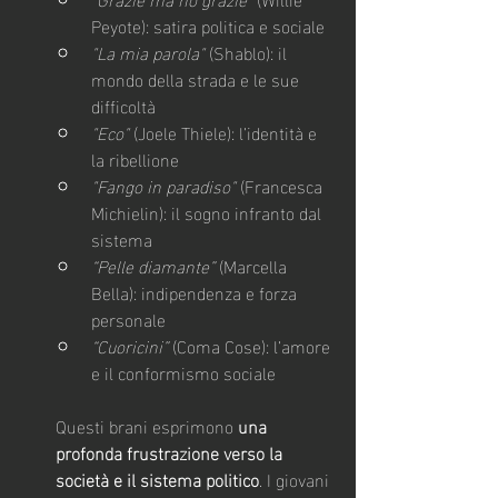
Peyote): satira politica e sociale
"La mia parola"
 (Shablo): il 
mondo della strada e le sue 
difficoltà
"Eco"
 (Joele Thiele): l’identità e 
la ribellione
"Fango in paradiso"
 (Francesca 
Michielin): il sogno infranto dal 
sistema
“Pelle diamante”
 (Marcella 
Bella): indipendenza e forza 
personale
“Cuoricini”
 (Coma Cose): l’amore 
e il conformismo sociale
Questi brani esprimono 
una 
profonda frustrazione verso la 
società e il sistema politico
. I giovani 