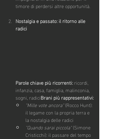
timore di perdersi altre opportunità.
Nostalgia e passato: il ritorno alle 
radici
Parole chiave più ricorrenti:
 ricordi, 
infanzia, casa, famiglia, malinconia, 
sogni, radici
Brani più rappresentativi:
"Mille vote ancora"
 (Rocco Hunt): 
il legame con la propria terra e 
la nostalgia delle radici
"Quando sarai piccola"
 (Simone 
Cristicchi): il passare del tempo 