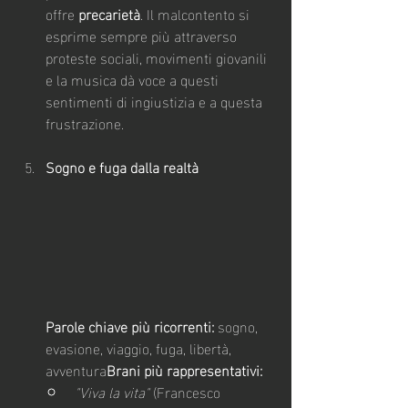
offre 
precarietà
. Il malcontento si 
esprime sempre più attraverso 
proteste sociali, movimenti giovanili 
e la musica dà voce a questi 
sentimenti di ingiustizia e a questa 
frustrazione.
Sogno e fuga dalla realtà
Parole chiave più ricorrenti:
 sogno, 
evasione, viaggio, fuga, libertà, 
avventura
Brani più rappresentativi:
"Viva la vita"
 (Francesco 