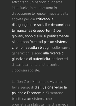
affrontano un periodo di ricerca 
identitaria, in cui mettono in 
discussione le regole imposte dalla 
società per cui 
criticano le 
disuguaglianze sociali
 e 
denunciano 
la mancanza di opportunità per i 
giovani
, 
sono disillusi politicamente
, 
si sentono frustrati per un sistema 
che non ascolta i bisogni
 delle nuove 
generazioni e sono 
alla ricerca di 
giustizia e di autenticità
, desiderosi 
di cambiamento e lotta contro 
l’ipocrisia sociale.
La Gen Z e i Millennials vivono un 
forte senso di 
disillusione verso la 
politica e l’economia
. Si sentono 
traditi da un sistema che 
prometteva stabilità, ma che invece 