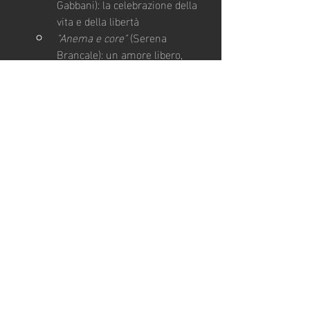
Gabbani): la celebrazione della 
vita e della libertà
"Anema e core"
 (Serena 
Brancale): un amore libero, 
fuori dal tempo e dalle 
convenzioni
"Incoscienti giovani"
 (Achille 
Lauro): la giovinezza e 
incoscienza come forma di 
ribellione
Chiamo io chiami tu
 (Gaia): 
l’amore come avventura senza 
regole
Alcune canzoni di Sanremo 2025 
raccontano il bisogno di 
evasione e 
libertà
, di 
leggerezza
 e di un 
mondo 
diverso
 dove poter sperimentare 
emozioni positive ed esperienze 