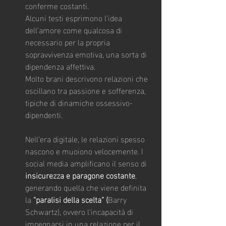
conferme costanti.
Alcuni testi esprimono l’idea 
dell’amore come qualcosa di 
necessario per la propria 
sopravvivenza emotiva, una sorta di 
dipendenza affettiva.
Molto brani descrivono relazioni che 
oscillano tra passione e sofferenza, 
tipiche di dinamiche ossessivo-
dipendenti.
Nell’era digitale, le relazioni spesso 
nascono e muoiono velocemente. I 
social media amplificano il senso di 
insicurezza e paragone costante
, 
generando quella che viene definita 
la 
“paralisi della scelta” (
Barry 
Schwartz), ovvero l'incapacità di 
impegnarsi in una relazione per il 