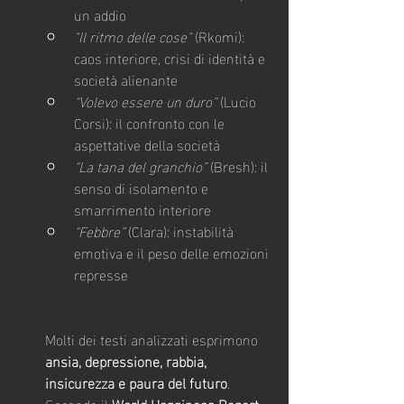
un addio
"Il ritmo delle cose"
 (Rkomi): 
caos interiore, crisi di identità e 
società alienante
“Volevo essere un duro”
 (Lucio 
Corsi): il confronto con le 
aspettative della società
“La tana del granchio”
 (Bresh): il 
senso di isolamento e 
smarrimento interiore
“Febbre”
 (Clara): instabilità 
emotiva e il peso delle emozioni 
represse
Molti dei testi analizzati esprimono 
ansia, depressione, rabbia, 
insicurezza e paura del futuro
. 
Secondo il 
World Happiness Report
, 