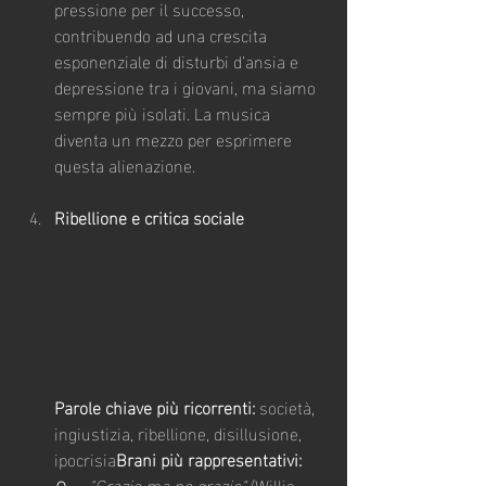
pressione per il successo, 
contribuendo ad una crescita 
esponenziale di disturbi d’ansia e 
depressione tra i giovani, ma siamo 
sempre più isolati. La musica 
diventa un mezzo per esprimere 
questa alienazione.
Ribellione e critica sociale
Parole chiave più ricorrenti:
 società, 
ingiustizia, ribellione, disillusione, 
ipocrisia
Brani più rappresentativi:
"Grazie ma no grazie"
 (Willie 