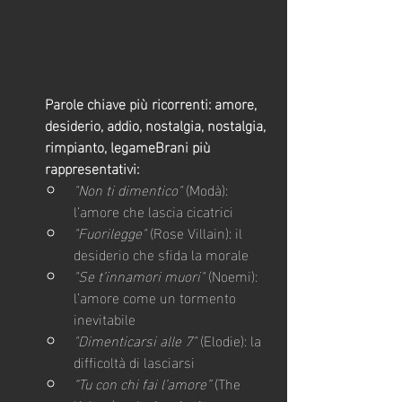
Parole chiave più ricorrenti:
amore, 
desiderio, addio, nostalgia, nostalgia, 
rimpianto, legameBrani più 
rappresentativi:
"Non ti dimentico"
 (Modà): 
l’amore che lascia cicatrici
"Fuorilegge"
 (Rose Villain): il 
desiderio che sfida la morale
"Se t’innamori muori"
 (Noemi): 
l’amore come un tormento 
inevitabile
"Dimenticarsi alle 7"
 (Elodie): la 
difficoltà di lasciarsi
“Tu con chi fai l’amore”
 (The 