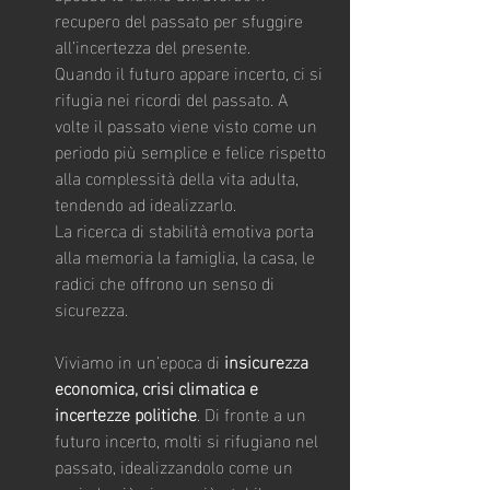
recupero del passato per sfuggire 
all’incertezza del presente.
Quando il futuro appare incerto, ci si 
rifugia nei ricordi del passato. A 
volte il passato viene visto come un 
periodo più semplice e felice rispetto 
alla complessità della vita adulta, 
tendendo ad idealizzarlo.
La ricerca di stabilità emotiva porta 
alla memoria la famiglia, la casa, le 
radici che offrono un senso di 
sicurezza.
Viviamo in un’epoca di 
insicurezza 
economica, crisi climatica e 
incertezze politiche
. Di fronte a un 
futuro incerto, molti si rifugiano nel 
passato, idealizzandolo come un 