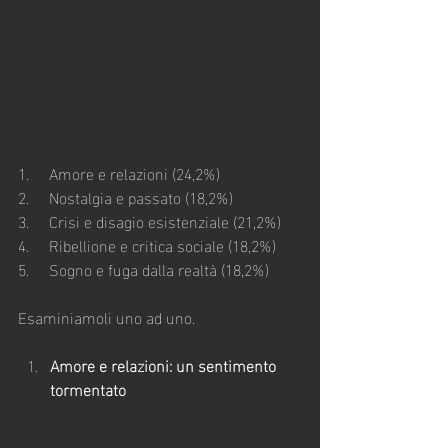
1.     Amore e relazioni (24,2%)
2.     Nostalgia e passato (18,2%)
3.     Crisi e disagio esistenziale (21,2%)
4.     Ribellione e critica sociale (18,2%)
5.     Sogno e fuga dalla realtà (18,2%)
Esaminiamoli uno ad uno.
Amore e relazioni: un sentimento 
tormentato