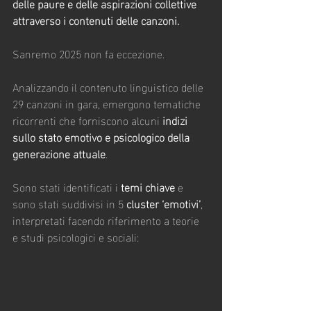
delle paure e delle aspirazioni collettive 
attraverso i contenuti delle canzoni.
Sanremo 2025 non fa eccezione.
Analizzando il contenuto linguistico delle 
29 canzoni in gara, emergono tematiche 
ricorrenti che forniscono alcuni
 indizi 
sullo stato emotivo e psicologico della 
generazione attuale
.
Sono stati identificati i 
temi chiave
 e 
sono stati suddivisi in 5 
cluster ‘emotivi’
, 
interpretati facendo riferimento a teorie 
e studi psicologici e sociali: