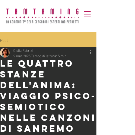
Post
Giulia Fabrizi
9 mar 2025
Tempo di lettura: 5 min
Le quattro
stanze
dell'anima:
viaggio psico-
semiotico
nelle canzoni
di Sanremo