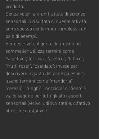
prodotto.
Senza voler fare un trattato di scienze 
sensoriali, il risultato di queste attività 
sono spesso dei termini complessi; un 
paio di esempi.
Per descrivere il gusto di un vino un 
sommelier utilizza termini come 
“vegetale”,”terroso”, “acetico”, “lattico”, 
“frutti rossi”, “ossidato”; invece per 
descrivere il gusto del pane gli esperti 
usano termini come “mandorla”, 
“cereali”, “funghi”, “nocciola” o “fieno”.E 
via di seguito per tutti gli altri aspetti 
sensoriali (visivo, uditivo, tattile, olfattivo 
oltre che gustativo)!