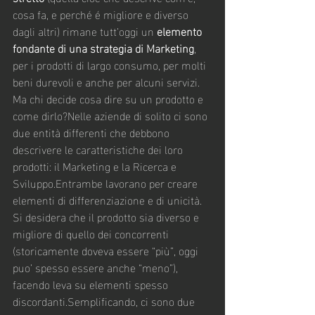
cosa fa, e perché é migliore e diverso 
dagli altri) rimane tutt’oggi un 
elemento 
fondante di una strategia di Marketing
, 
per i prodotti di largo consumo, per molti 
beni durevoli e anche per alcuni servizi.
Ma chi decide cosa dire su un prodotto e 
come dirlo?Nelle aziende di solito ci sono 
due entità differenti che debbono 
descrivere le caratteristiche dei loro 
prodotti: il Marketing e la Ricerca e 
Sviluppo.Entrambe lavorano per creare 
elementi di differenziazione e di unicità. 
Si desidera che il prodotto sia diverso e 
migliore di quello dei concorrenti 
(storicamente doveva essere “più”, oggi 
puo’ spesso essere anche “meno”), 
facendo leva su elementi spesso 
discordanti.Semplificando, ci sono due 