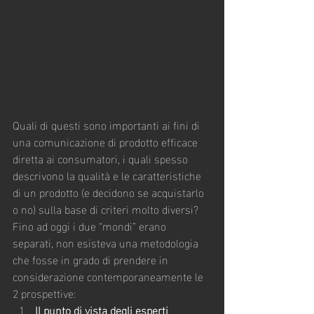
Quali di questi sono importanti ai fini di 
una comunicazione di prodotto efficace 
diretta ai consumatori, i quali spesso 
descrivono la qualità e le caratteristiche 
di un prodotto (e decidono se acquistarlo 
o no) sulla base di criteri molto diversi?
Fino ad oggi i due “mondi” erano 
separati, non esisteva una metodologia 
che fosse in grado di prendere in 
considerazione contemporaneamente le 
2 prospettive:
Il punto di vista degli esperti 