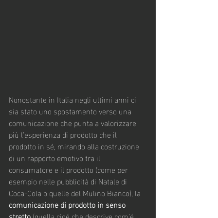
Nonostante in Italia negli ultimi anni ci 
sia stato uno spostamento verso una 
comunicazione che punta a valorizzare 
più l’esperienza di prodotto che il 
prodotto in sé, mirando alla costruzione 
di un rapporto emotivo tra il 
consumatore e il prodotto (come per 
esempio nelle pubblicità di Natale di 
Coca-Cola o quelle del Mulino Bianco), la 
comunicazione di prodotto in senso 
stretto
 (quella cioé che descrive com’é, 