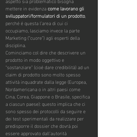
aspetto sia problematico bisogna 
mettere in evidenza 
come lavorano gli 
sviluppatori/formulatori di un prodotto
, 
perché é questa l’area di cui ci 
occupiamo, lasciamo invece la parte 
Marketing (“cuore”) agli esperti della 
disciplina.
Cominciamo col dire che descrivere un 
prodotto in modo oggettivo e 
“sostanziare” (cioé dare credibilità) ad un 
claim di prodotto sono molto spesso 
attività inquadrate dalla legge (Europea, 
Nordamericana o in altri paesi come 
Cina, Corea, Giappone o Brasile, specifica 
a ciascun paese): questo implica che ci 
sono spesso dei protocolli da seguire e 
dei test sperimentali da realizzare per 
predisporre il dossier che dovrà poi 
essere approvato dall’autorità 