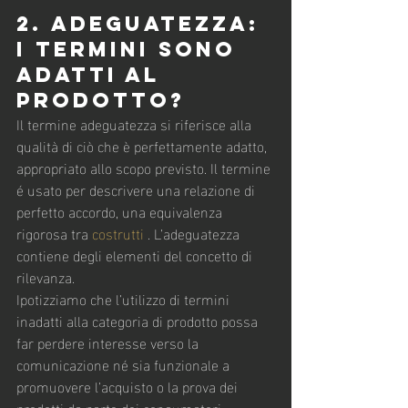
2. Adeguatezza: 
i termini sono 
adatti al 
prodotto?
Il termine adeguatezza si riferisce alla 
qualità di ciò che è perfettamente adatto, 
appropriato allo scopo previsto. Il termine 
é usato per descrivere una relazione di 
perfetto accordo, una equivalenza 
rigorosa tra 
costrutti 
. L’adeguatezza 
contiene degli elementi del concetto di 
rilevanza.
Ipotizziamo che l’utilizzo di termini 
inadatti alla categoria di prodotto possa 
far perdere interesse verso la 
comunicazione né sia funzionale a 
promuovere l’acquisto o la prova dei 
prodotti da parte dei consumatori.