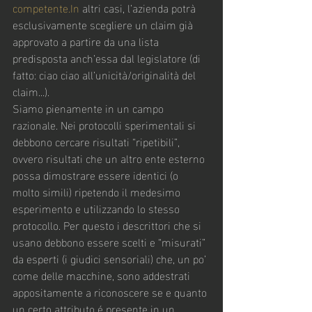
competente.In
 altri casi, l’azienda potrà 
esclusivamente scegliere un claim già 
approvato a partire da una lista 
predisposta anch’essa dal legislatore (di 
fatto: ciao ciao all’unicità/originalità del 
claim...).
Siamo pienamente in un campo 
razionale. Nei protocolli sperimentali si 
debbono cercare risultati “ripetibili”, 
ovvero risultati che un altro ente esterno 
possa dimostrare essere identici (o 
molto simili) ripetendo il medesimo 
esperimento e utilizzando lo stesso 
protocollo. Per questo i descrittori che si 
usano debbono essere scelti e “misurati” 
da esperti (i giudici sensoriali) che, un po’ 
come delle macchine, sono addestrati 
appositamente a riconoscere se e quanto 
un certo attributo é presente in un 