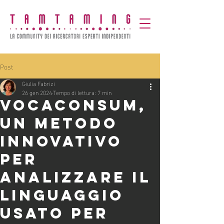
Post
Giulia Fabrizi
26 gen 2024
Tempo di lettura: 7 min
VocaConsum,
un metodo
innovativo
per
analizzare il
linguaggio
usato per