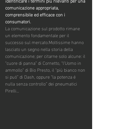
identificare i termini più rilevanti per una 
comunicazione appropriata, 
comprensibile ed efficace con i 
consumatori.
La comunicazione sul prodotto rimane 
un elemento fondamentale per il 
successo sul mercato.Moltissime hanno 
lasciato un segno nella storia della 
comunicazione; per citarne solo alcune: il 
“cuore di panna” di Cornetto, “l’Uomo in 
ammollo” di Bio Presto, il “più bianco non 
si puó” di Dash, oppure “la potenza é 
nulla senza controllo” dei pneumatici 
Pirelli...