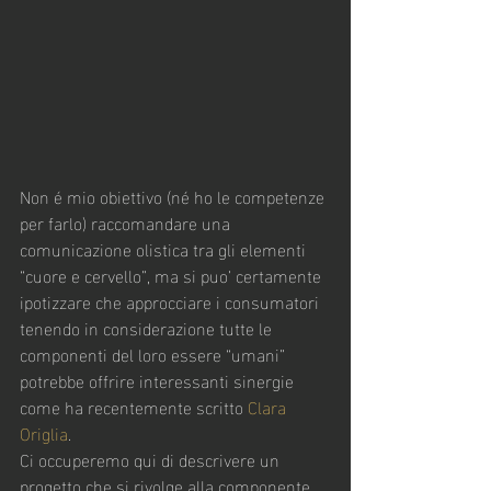
Non é mio obiettivo (né ho le competenze 
per farlo) raccomandare una 
comunicazione olistica tra gli elementi 
“cuore e cervello”, ma si puo’ certamente 
ipotizzare che approcciare i consumatori 
tenendo in considerazione tutte le 
componenti del loro essere “umani” 
potrebbe offrire interessanti sinergie 
come ha recentemente scritto 
Clara 
Origlia
.
Ci occuperemo qui di descrivere un 
progetto che si rivolge alla componente 