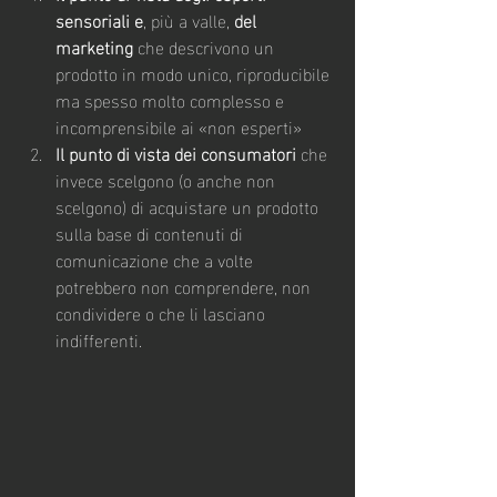
sensoriali
e
, più a valle, 
del 
marketing
 che descrivono un 
prodotto in modo unico, riproducibile 
ma spesso molto complesso e 
incomprensibile ai «non esperti»
Il punto di vista dei consumatori
 che 
invece scelgono (o anche non 
scelgono) di acquistare un prodotto 
sulla base di contenuti di 
comunicazione che a volte 
potrebbero non comprendere, non 
condividere o che li lasciano 
indifferenti.