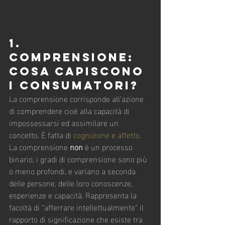
1. 
Comprensione: 
cosa capiscono 
i consumatori?
La comprensione corrisponde all'azione 
di comprendere cioé alla capacità di 
impossessarsi ed assimilare un 
concetto. È fatta di 
cognizione e affetto
.
La comprensione 
non
 è un processo 
binario, i gradi di comprensione sono più 
o meno profondi, e variano a seconda 
delle persone, delle loro conoscenze, 
esperienze e capacità. Rappresenta la 
facoltà di “afferrare intellettualmente” il 
rapporto di significazione che esiste tra 