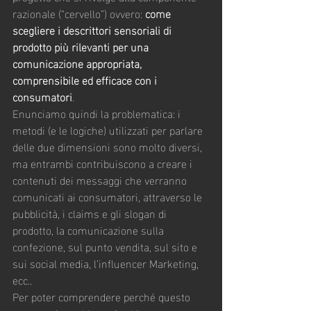
razionale (“cervello”) ovvero: 
come 
scegliere i descrittori sensoriali di 
prodotto più rilevanti per una 
comunicazione appropriata, 
comprensibile ed efficace con i 
consumatori
.
Enunciamo quindi la problematica: i 
metodi (e le logiche) utilizzati per parlare 
delle due dimensioni sono molto diversi, 
ma entrambi contribuiscono a creare i 
contenuti dei messaggi che verranno 
comunicati ai consumatori, attraverso le 
pubblicità, i claims e gli slogan di 
prodotto, la comunicazione sulla 
confezione, sul punto vendita, sul sito e 
sui social media, l’influencer Marketing, 
ecc..
Per poter comprendere perché questo 