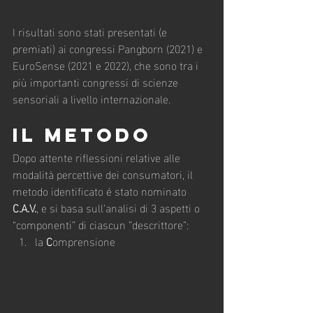
I risultati sono stati presentati (e 
premiati) ai congressi Pangborn (2021) e 
EuroSense (2021 e 2022), che sono tra i 
più importanti congressi di scienze 
sensoriali a livello internazionale.
IL METODO
Dopo attente riflessioni relative alle 
modalità percettive dei consumatori, il 
metodo identificato é stato nominato 
C.A.V.
, e si basa sull’analisi di 3 aspetti o 
“componenti” di ciascun ”descrittore”:
la 
C
omprensione