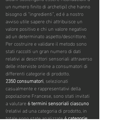
un numero finito di archetipi) che hanno 
bisogno di “ingredienti”, ed é a nostro 
avviso utile sapere chi attribuisce un 
valore positivo e chi un valore negativo 
ad un determinato aspetto/descrittore.
Per costruire e validare il metodo sono 
stati raccolti un gran numero di dati 
relativi ai descrittori sensoriali attraverso 
delle interviste online a consumatori di 
differenti categorie di prodotto.
2350 consumatori
, selezionati 
casualmente e rappresentativi della 
popolazione Francese, sono stati invitati 
a valutare 
6 termini sensoriali ciascuno
(relativi ad una categoria di prodotto, in 
totale sono state analizzate 
4 categorie
: 
le insalate pronte in busta, il mais in 
scatola, le creme idratanti per il viso e le 