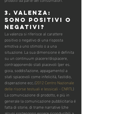
3. Valenza: 
sono positivi o 
negativi?
La valenza si riferisce al carattere 
positivo o negativo di una risposta 
emotiva a uno stimolo o a una 
situazione. La sua dimensione è definita 
su un continuum piacere/dispiacere, 
contrapponendo stati piacevoli (per es. 
gioia, soddisfazione, appagamento) a 
stati spiacevoli come infelicità, fastidio, 
disperazione ecc..(
2012 Centro Nazionale 
delle risorse testuali e lessicali - CNRTL
)
La comunicazione di prodotto, e più in 
generale la comunicazione pubblicitaria é 
fatta di storie, di trame narrative (che 
alcuni sostengono essere riconducibili a 