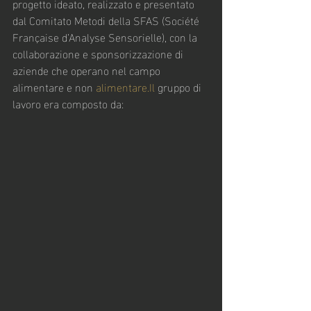
progetto ideato, realizzato e presentato 
dal Comitato Metodi della SFAS (Société 
Française d’Analyse Sensorielle), con la 
collaborazione e sponsorizzazione di 
aziende che operano nel campo 
alimentare e non 
alimentare.Il
 gruppo di 
lavoro era composto da: